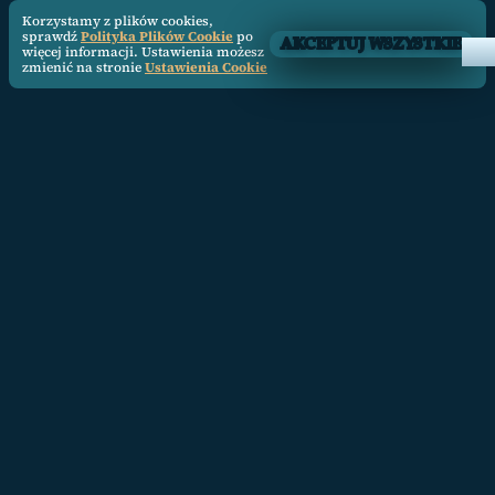
Korzystamy z plików cookies,
sprawdź
Polityka Plików Cookie
po
AKCEPTUJ WSZYSTKIE
więcej informacji. Ustawienia możesz
zmienić na stronie
Ustawienia Cookie