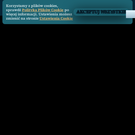
Korzystamy z plików cookies,
sprawdź
Polityka Plików Cookie
po
AKCEPTUJ WSZYSTKIE
więcej informacji. Ustawienia możesz
zmienić na stronie
Ustawienia Cookie