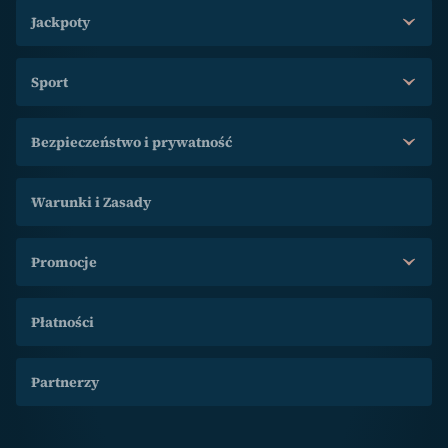
Jackpoty
Sport
Bezpieczeństwo i prywatność
Warunki i Zasady
Promocje
Płatności
Partnerzy