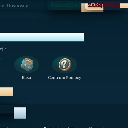
rie, Dostawcy
ZALOGUJ SIĘ
ZAREJESTRUJ
STRONY
cje.
Kasa
Centrum Pomocy
A ŻYWO