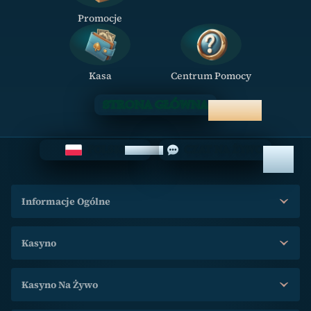
Promocje
Kasa
Centrum Pomocy
STRONA GŁÓWNA
POLSKI
CZAT NA ŻYWO
Informacje Ogólne
Kasyno
Kasyno Na Żywo