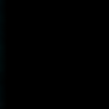
Big Bass Football Bonanza
Big Bass Secrets of the Golden Lake
Big Bass Splash 1000
Big Bass Splash