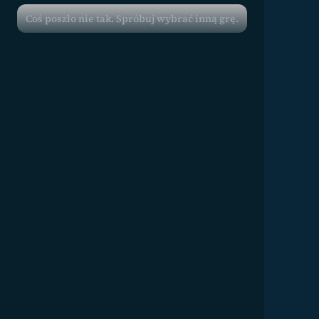
Coś poszło nie tak. Spróbuj wybrać inną grę.